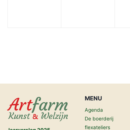
MENU
Agenda
De boerderij
flexateliers
Jaarverslag 2025