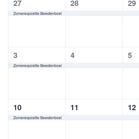
1
1
1
27
28
29
van
keyword.
evenement,
evenement,
ev
Zomerexpositie Beestenboel
Evenementen
1
1
1
3
4
5
evenement,
evenement,
ev
Zomerexpositie Beestenboel
1
1
1
10
11
12
evenement,
evenement,
ev
Zomerexpositie Beestenboel