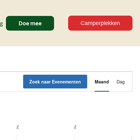
ag
Doe mee
Camperplekken
Evenem
Zoek naar Evenementen
Maand
Dag
weerga
navigati
Z
ZATERDAG
Z
ZONDAG