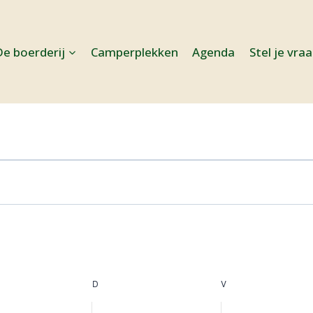
De boerderij
Camperplekken
Agenda
Stel je vra
SDAG
D
DONDERDAG
V
VRIJDAG