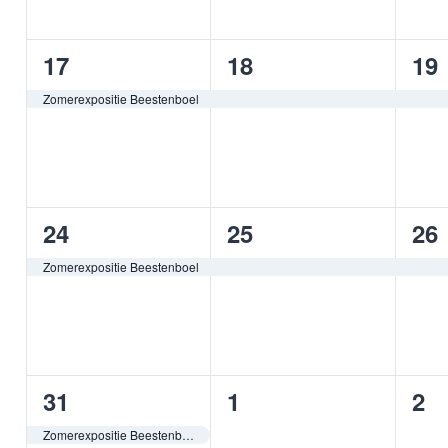
1
1
1
17
18
19
evenement,
evenement,
ev
Zomerexpositie Beestenboel
1
1
1
24
25
26
evenement,
evenement,
ev
Zomerexpositie Beestenboel
1
0
0
31
1
2
evenement,
evenementen,
ev
Zomerexpositie Beestenboel